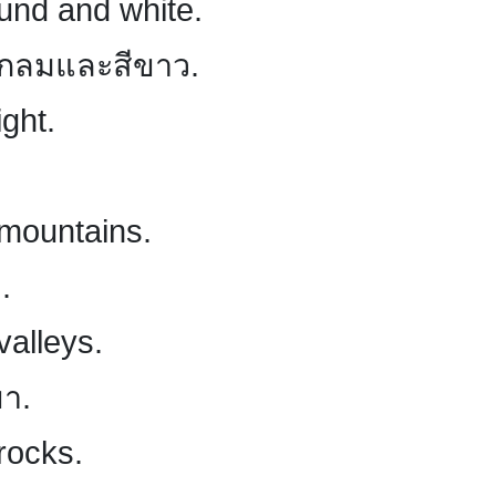
round and white.
วงกลมและสีขาว.
ight.
 mountains.
.
valleys.
ขา.
 rocks.